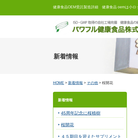
健康食品OEM受託製造詳細 健康食品 oemは小
新着情報
HOME
>
新着情報
>
その他
>
桜開花
新着情報
45周年記念に桜植樹
桜開花
４５期目を迎えたサプリメント