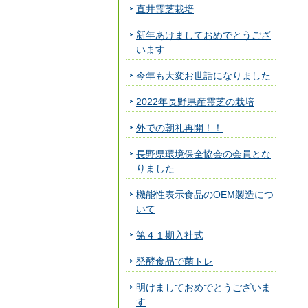
直井霊芝栽培
新年あけましておめでとうござ
います
今年も大変お世話になりました
2022年長野県産霊芝の栽培
外での朝礼再開！！
長野県環境保全協会の会員とな
りました
機能性表示食品のOEM製造につ
いて
第４１期入社式
発酵食品で菌トレ
明けましておめでとうございま
す