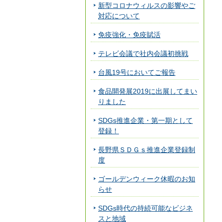
新型コロナウィルスの影響やご
対応について
免疫強化・免疫賦活
テレビ会議で社内会議初挑戦
台風19号においてご報告
食品開発展2019に出展してまい
りました
SDGs推進企業・第一期として
登録！
長野県ＳＤＧｓ推進企業登録制
度
ゴールデンウィーク休暇のお知
らせ
SDGs時代の持続可能なビジネ
スと地域