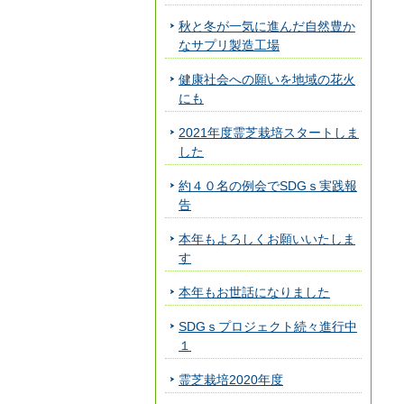
秋と冬が一気に進んだ自然豊か
なサプリ製造工場
健康社会への願いを地域の花火
にも
2021年度霊芝栽培スタートしま
した
約４０名の例会でSDGｓ実践報
告
本年もよろしくお願いいたしま
す
本年もお世話になりました
SDGｓプロジェクト続々進行中
１
霊芝栽培2020年度