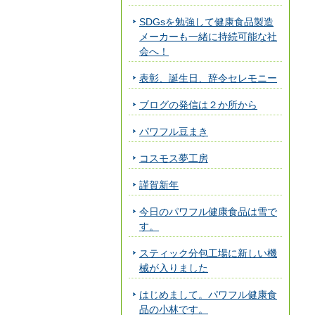
SDGsを勉強して健康食品製造
メーカーも一緒に持続可能な社
会へ！
表彰、誕生日、辞令セレモニー
ブログの発信は２か所から
パワフル豆まき
コスモス夢工房
謹賀新年
今日のパワフル健康食品は雪で
す。
スティック分包工場に新しい機
械が入りました
はじめまして。パワフル健康食
品の小林です。