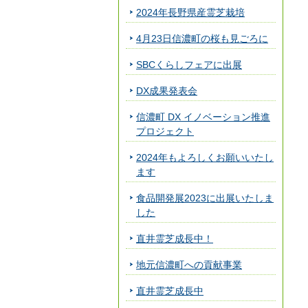
2024年長野県産霊芝栽培
4月23日信濃町の桜も見ごろに
SBCくらしフェアに出展
DX成果発表会
信濃町 DX イノベーション推進
プロジェクト
2024年もよろしくお願いいたし
ます
食品開発展2023に出展いたしま
した
直井霊芝成長中！
地元信濃町への貢献事業
直井霊芝成長中