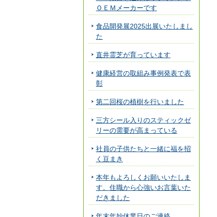
ＯＥＭメーカーです
食品開発展2025出展いたしまし
た
直井霊芝が育っています
健康経営の取組み事例発表で表
彰
第二回桜の植樹を行いました
三方シール入りのスティックゼ
リーの需要が高まっている
社員の子供たちと一緒に福を招
く豆まき
本年もよろしくお願いいたしま
す。住職から心強いお言葉いた
だきました
年末年始休業日のご連絡