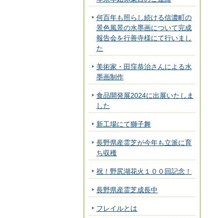
何百年も照らし続ける信濃町の
景色風景の水墨画について完成
報告会を行善寺様にて行いまし
た
美術家・田窪恭治さんによる水
墨画制作
食品開発展2024に出展いたしま
した
新工場にて獅子舞
長野県産霊芝が今年も立派に育
ち収穫
祝！野尻湖花火１００回記念！
長野県産霊芝成長中
フレイルとは