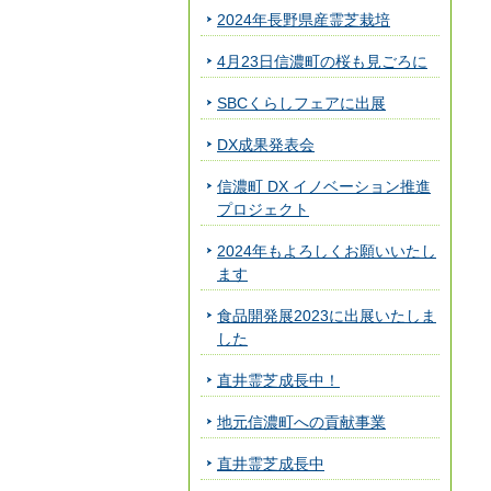
2024年長野県産霊芝栽培
4月23日信濃町の桜も見ごろに
SBCくらしフェアに出展
DX成果発表会
信濃町 DX イノベーション推進
プロジェクト
2024年もよろしくお願いいたし
ます
食品開発展2023に出展いたしま
した
直井霊芝成長中！
地元信濃町への貢献事業
直井霊芝成長中