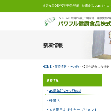
健康食品OEM受託製造詳細 健康食品 oemは小
新着情報
HOME
>
新着情報
>
その他
>
45周年記念に桜植樹
新着情報
45周年記念に桜植樹
桜開花
４５期目を迎えたサプリメント