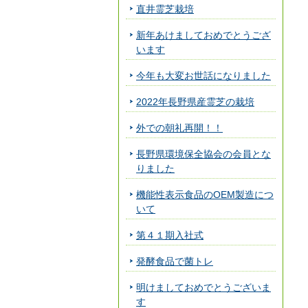
直井霊芝栽培
新年あけましておめでとうござ
います
今年も大変お世話になりました
2022年長野県産霊芝の栽培
外での朝礼再開！！
長野県環境保全協会の会員とな
りました
機能性表示食品のOEM製造につ
いて
第４１期入社式
発酵食品で菌トレ
明けましておめでとうございま
す