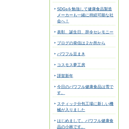
SDGsを勉強して健康食品製造
メーカーも一緒に持続可能な社
会へ！
表彰、誕生日、辞令セレモニー
ブログの発信は２か所から
パワフル豆まき
コスモス夢工房
謹賀新年
今日のパワフル健康食品は雪で
す。
スティック分包工場に新しい機
械が入りました
はじめまして。パワフル健康食
品の小林です。