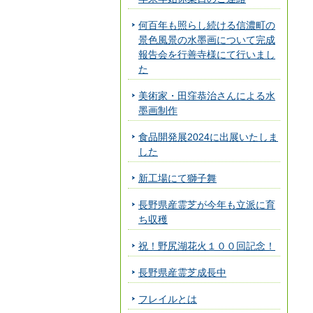
何百年も照らし続ける信濃町の
景色風景の水墨画について完成
報告会を行善寺様にて行いまし
た
美術家・田窪恭治さんによる水
墨画制作
食品開発展2024に出展いたしま
した
新工場にて獅子舞
長野県産霊芝が今年も立派に育
ち収穫
祝！野尻湖花火１００回記念！
長野県産霊芝成長中
フレイルとは