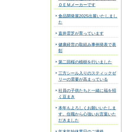
ＯＥＭメーカーです
食品開発展2025出展いたしまし
た
直井霊芝が育っています
健康経営の取組み事例発表で表
彰
第二回桜の植樹を行いました
三方シール入りのスティックゼ
リーの需要が高まっている
社員の子供たちと一緒に福を招
く豆まき
本年もよろしくお願いいたしま
す。住職から心強いお言葉いた
だきました
年末年始休業日のご連絡