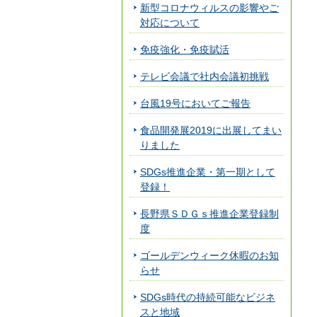
新型コロナウィルスの影響やご
対応について
免疫強化・免疫賦活
テレビ会議で社内会議初挑戦
台風19号においてご報告
食品開発展2019に出展してまい
りました
SDGs推進企業・第一期として
登録！
長野県ＳＤＧｓ推進企業登録制
度
ゴールデンウィーク休暇のお知
らせ
SDGs時代の持続可能なビジネ
スと地域