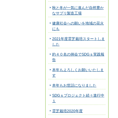
秋と冬が一気に進んだ自然豊か
なサプリ製造工場
健康社会への願いを地域の花火
にも
2021年度霊芝栽培スタートしま
した
約４０名の例会でSDGｓ実践報
告
本年もよろしくお願いいたしま
す
本年もお世話になりました
SDGｓプロジェクト続々進行中
１
霊芝栽培2020年度