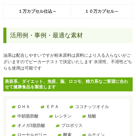
１万カプセル仕込～
１０万カプセル～
活用例・事例・最適な素材
油系は配合しやすいですが粉末原料は原料により入る入らないがご
ざいますのでビーカーテストで決定いたします 水溶性、不溶性どち
らも使用は可能です
美容系、ダイエット、免疫、脳、ロコモ、精力系なご要望に合わ
せて健康食品を製造します
ＤＨＡ
ＥＰＡ
ココナッツオイル
中鎖脂肪酸
レシチン
核酸
オメガ3脂肪酸
プロポリス
ローヤルゼリー
酵素
ルテイン