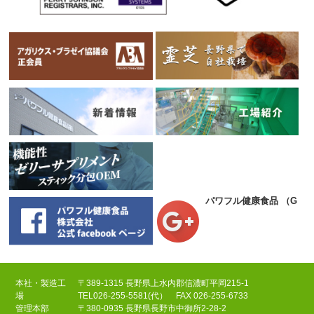
パワフル健康食品
（Goog
本社・製造工
〒389-1315 長野県上水内郡信濃町平岡215-1
場
TEL
026-255-5581(代）
FAX 026-255-6733
管理本部
〒380-0935 長野県長野市中御所2-28-2