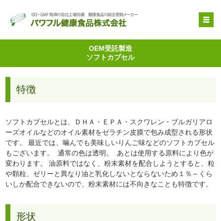
OEM受託製造
OEM受託製造
ソフトカプセル
原料提供
品質管理・取得特許
特徴
自社健康食品
企業情報
ソフトカプセルとは、ＤＨＡ・ＥＰＡ・スクワレン・ブルガリアロ
ーズオイルなどのオイル素材をゼラチン皮膜で包み成型される形状
です。 最近では、噛んでも美味しいりんご味などのソフトカプセル
もございます。 通常の色は透明。 あとは使用する原料により色が
変わります。 油原料ではなく、粉末素材を配合しようとすると、粒
や顆粒、ゼリーと異なり油と乳化しないとならないため１％～くら
いしか配合できないので、粉末素材には不向きなことも特徴です。
形状