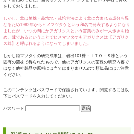
をしておりました。
しかし、茸は菌株・栽培地・栽培方法により茸に含まれる成分も異
なるため1982年からヒメマツタケという和名で発表するようになり
ましたが、いつの間にかアガリクスという言葉のみが一人歩きを始
め、茸であるということでヒメマツタケもアガリクスは【アガリク
ス茸】と呼ばれるようになってしまいました。
しかし姫マツタケの研究成果は、岩出101株・ＩＴＯ－Ｓ株という
固有の菌株で得られたもので、他のアガリクスの菌株の研究内容で
はなく他社製品や原料には当てはまりませんので類似品にはご注意
ください。
このコンテンツはパスワードで保護されています。閲覧するには以
下にパスワードを入力してください。
パスワード