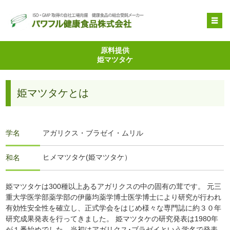
OEM受託製造
原料提供
姫マツタケ
原料提供
品質管理・取得特許
姫マツタケとは
自社健康食品
企業情報
学名
アガリクス・ブラゼイ・ムリル
ヒメマツタケ(姫マツタケ）
和名
姫マツタケは300種以上あるアガリクスの中の固有の茸です。 元三
重大学医学部薬学部の伊藤均薬学博士医学博士により研究が行われ
有効性安全性を確立し、正式学会をはじめ様々な専門誌に約３０年
研究成果発表を行ってきました。 姫マツタケの研究発表は1980年
が１番始めでした。当初はアガリクス･ブラゼイという学名で発表