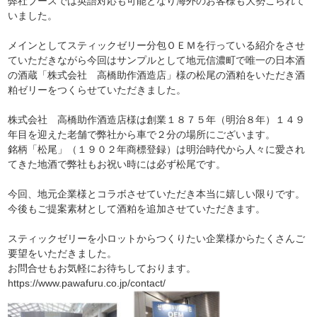
弊社ブースでは英語対応も可能となり海外のお客様も大勢こられて
いました。
メインとしてスティックゼリー分包ＯＥＭを行っている紹介をさせ
ていただきながら今回はサンプルとして地元信濃町で唯一の日本酒
の酒蔵「株式会社 高橋助作酒造店」様の松尾の酒粕をいただき酒
粕ゼリーをつくらせていただきました。
株式会社 高橋助作酒造店様は創業１８７５年（明治８年）１４９
年目を迎えた老舗で弊社から車で２分の場所にございます。
銘柄「松尾」（１９０２年商標登録）は明治時代から人々に愛され
てきた地酒で弊社もお祝い時には必ず松尾です。
今回、地元企業様とコラボさせていただき本当に嬉しい限りです。
今後もご提案素材として酒粕を追加させていただきます。
スティックゼリーを小ロットからつくりたい企業様からたくさんご
要望をいただきました。
お問合せもお気軽にお待ちしております。
https://www.pawafuru.co.jp/contact/