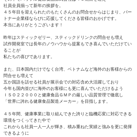
社員全員揃って新年の挨拶を。
４５年目を迎えられたのもたくさんのお問合せからはじまり、パー
トナー企業様ならびに応援してくださる皆様のおかげです。
本当にありがとうございます！
昨年はスティックゼリー、スティックドリンクの問合せも増え
試作開発室では長年のノウハウから提案もでき喜んでいただけてい
ることが
私たちの喜びであります。
また、日本国内だけでなく台湾、ベトナムなど海外のお客様からの
問合せも増えて
五か国語を話せる社員が展示会での対応含め大活躍しており
今年も国内並びに海外のお客様にも更に喜んでいただけるよう
ＩＳＯ２２０００と健康食品ＧＭＰの厳しい品質管理で徹底し
「世界に誇れる健康食品製造メーカー」を目指します。
４５年間、健康事業に取り組んできた誇りと臨機応変に対応できる
環境をつくってきた中で
これからも社員一人一人が輝き、積み重ねた実績と強みを更に発揮
できるように