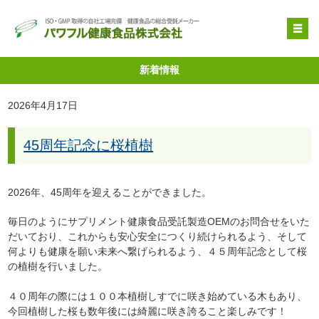
OEM受託製造
新着情報
原料提供
2026年4月17日
品質管理・取得特許
45周年記念に桜植樹
自社健康食品
企業情報
2026年、45周年を迎えることができました。
毎日のようにサプリメント健康食品受託製造OEMのお問合せをいた
だいており、これからも安心安全につくり続けられるよう、そして
何よりも健康を願い未来へ繋げられるよう、４５周年記念として桜
の植樹を行いました。
４０周年の際には１００本植樹しすでに咲き始めている木もあり、
今回植樹した桜も数年後には綺麗に咲き誇ること楽しみです！