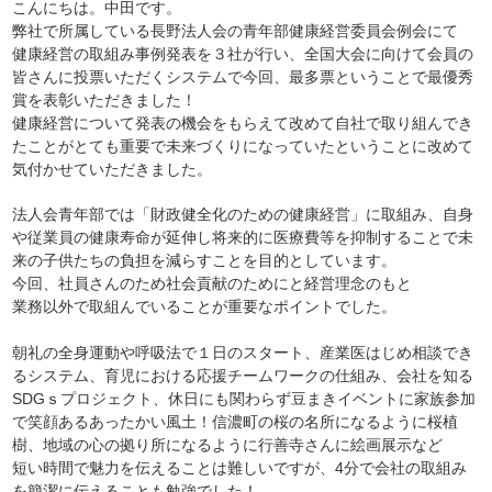
こんにちは。中田です。
弊社で所属している長野法人会の青年部健康経営委員会例会にて
健康経営の取組み事例発表を３社が行い、全国大会に向けて会員の
皆さんに投票いただくシステムで今回、最多票ということで最優秀
賞を表彰いただきました！
健康経営について発表の機会をもらえて改めて自社で取り組んでき
たことがとても重要で未来づくりになっていたということに改めて
気付かせていただきました。
法人会青年部では「財政健全化のための健康経営」に取組み、自身
や従業員の健康寿命が延伸し将来的に医療費等を抑制することで未
来の子供たちの負担を減らすことを目的としています。
今回、社員さんのため社会貢献のためにと経営理念のもと
業務以外で取組んでいることが重要なポイントでした。
朝礼の全身運動や呼吸法で１日のスタート、産業医はじめ相談でき
るシステム、育児における応援チームワークの仕組み、会社を知る
SDGｓプロジェクト、休日にも関わらず豆まきイベントに家族参加
で笑顔あるあったかい風土！信濃町の桜の名所になるように桜植
樹、地域の心の拠り所になるように行善寺さんに絵画展示など
短い時間で魅力を伝えることは難しいですが、4分で会社の取組み
を簡潔に伝えることも勉強でした！