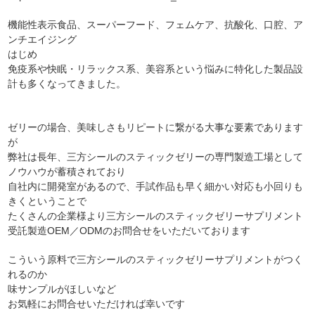
機能性表示食品、スーパーフード、フェムケア、抗酸化、口腔、ア
ンチエイジング
はじめ
免疫系や快眠・リラックス系、美容系という悩みに特化した製品設
計も多くなってきました。
ゼリーの場合、美味しさもリピートに繋がる大事な要素であります
が
弊社は長年、三方シールのスティックゼリーの専門製造工場として
ノウハウが蓄積されており
自社内に開発室があるので、手試作品も早く細かい対応も小回りも
きくということで
たくさんの企業様より三方シールのスティックゼリーサプリメント
受託製造OEM／ODMのお問合せをいただいております
こういう原料で三方シールのスティックゼリーサプリメントがつく
れるのか
味サンプルがほしいなど
お気軽にお問合せいただければ幸いです