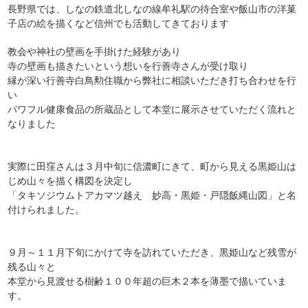
長野県では、しなの鉄道北しなの線牟礼駅の待合室や飯山市の洋菓
子店の絵を描くなど信州でも活動してきております
教会や神社の壁画を手掛けた経験があり
寺の壁画も描きたいという想いを行善寺さんが受け取り
縁が深い行善寺白鳥勲住職から弊社に相談いただき打ち合わせを行
い
パワフル健康食品の所蔵品として本堂に展示させていただく流れと
なりました
実際に田窪さんは３月中旬に信濃町にきて、町から見える黒姫山は
じめ山々を描く構図を決定し
「タキソジウムトアカマツ越え 妙高・黒姫・戸隠飯縄山図」と名
付けられました。
９月～１１月下旬にかけて寺を訪れていただき、黒姫山など残雪が
残る山々と
本堂から見渡せる樹齢１００年超の巨木２本を薄墨で描いていま
す。