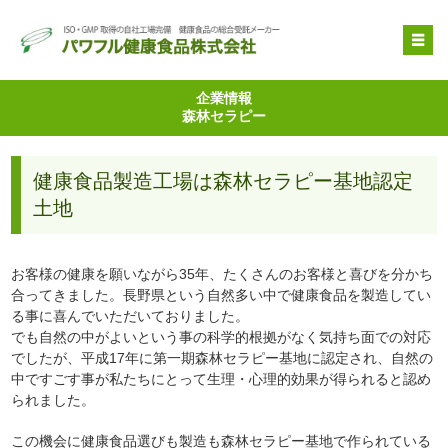
OEM受託製造
企業情報
森林セラピー
原料提供
品質管理・取得特許
健康食品製造工場は森林セラピー基地認定
自社健康食品
土地
企業情報
お客様の健康を願いながら35年、たくさんのお客様と喜びを分かち
合ってきました。長野県という自然多い中で健康食品を製造してい
る事に喜んでいただいておりました。
でも自然の中がよいという事の科学的根拠がなく気持ち面での対応
でしたが、平成17年に第一期森林セラピー基地に認定され、自然の
中ですごす事が私たちにとって生理・心理的効果が得られると認め
られました。
この機会に健康食品選びも製造も森林セラピー基地で作られている