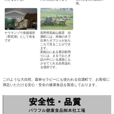
他、
ナウマンゾウ発掘場所
長野県黒姫山風景 信
（野尻湖）として有名
濃町には、本物の木で
です
出来たオブジェがあち
こちで見ることができ
ます。
黒姫山にある童話館周
りには、まるでおとぎ
話の中にいる感覚にも
させてくれる自然溢れ
る場所です。
このような大自然、森林セラピーにも使われる信濃町で、お客様に
満足いただける安心・安全の健康食品を製造しております。