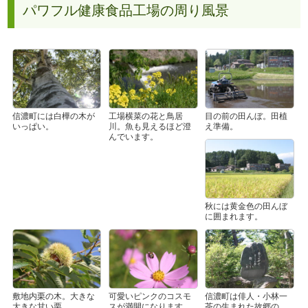
パワフル健康食品工場の周り風景
信濃町には白樺の木が
工場横菜の花と鳥居
目の前の田んぼ。田植
いっぱい。
川。魚も見えるほど澄
え準備。
んでいます。
秋には黄金色の田んぼ
に囲まれます。
敷地内栗の木。大きな
可愛いピンクのコスモ
信濃町は俳人・小林一
大きな甘い栗。
スが満開になります
茶の生まれた故郷の