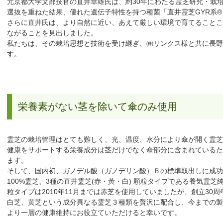
元京都大学文部技官の直井幸雄氏は、約30年にわたる霊芝研究・栽
選抜を重ねた結果、優れた遺伝子特性を持つ種菌「直井霊芝GYR系
さらに直井氏は、より自然に近い、あえて厳しい環境で育てることこ
ながることを見出しました。
私たちは、その栽培思想と技術を受け継ぎ、㈱リンクス様と共に長野
す。
栄養素がない茎を除いて傘のみ使用
霊芝の栽培管理はとても難しく、光、温度、水分により傘が開く霊芝
健康をサポートする栄養成分は茎だけでなく傘部分に含まれているた
ます。
そして、国内初、ガノデル酸（ガノデリン酸）Ｂの標準取出しに成功
100%霊芝、3種の直井霊芝(赤・黃・白) 顆粒タイプである養気霊芝
粒タイプは2010年11月までは赤芝を使用していましたが、創立30
白芝、黄芝という成分異なる霊芝３種類を贅沢に配合し、今までの製
より一層の健康維持にお役立ていただけると幸いです。