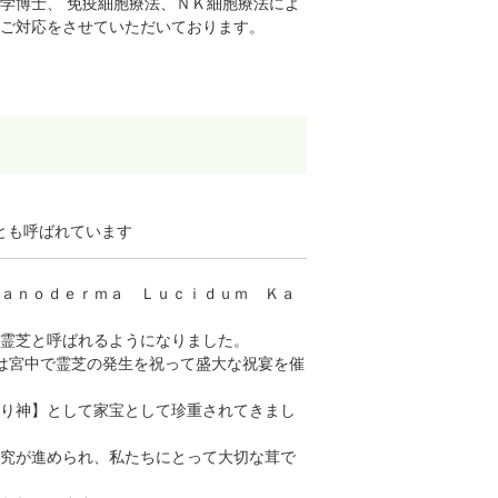
学博士、 免疫細胞療法、ＮＫ細胞療法によ
ご対応をさせていただいております。
ケ）とも呼ばれています
ａｎｏｄｅｒｍａ Ｌｕｃｉｄｕｍ Ｋａ
ら霊芝と呼ばれるようになりました。
は宮中で霊芝の発生を祝って盛大な祝宴を催
り神】として家宝として珍重されてきまし
究が進められ、私たちにとって大切な茸で