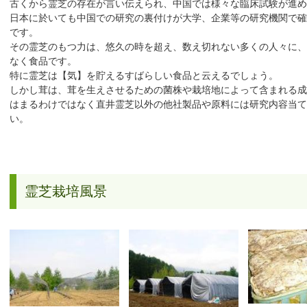
古くから霊芝の存在が言い伝えられ、中国では様々な臨床試験が進め
日本に於いても中国での研究の裏付けが大学、企業等の研究機関で確
です。
その霊芝のもつ力は、悠久の時を超え、数え切れない多くの人々に、
なく食品です。
特に霊芝は【気】を貯えるすばらしい食品と云えるでしょう。
しかし茸は、茸を生えさせるための菌株や栽培地によって含まれる成
はまるわけではなく直井霊芝以外の他社製品や原料には研究内容当て
い。
霊芝栽培風景