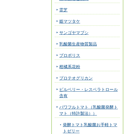
霊芝
姫マツタケ
サンゴヤマブシ
乳酸菌生産物質製品
プロポリス
柑橘系花粉
プロテオグリカン
ビルベリー・レスベラトロール
含有
パワフルトマト（乳酸菌発酵ト
マト（特許製法））
発酵トマト乳酸菌お手軽トマ
トゼリー