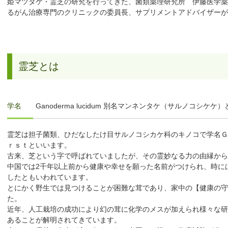
姫マツタケ・霊芝の研究を行ってきた、菌類薬理研究所 伊藤医学薬
るがん治療専門のクリニックの委員長、サプリメントアドバイザーが
霊芝とは
学名
Ganoderma lucidum 別名マンネンタケ（サルノコシケ
霊芝は担子菌類、ひだなしたけ目サルノコシカケ科のキノコで学名Ｇ
ｒｓｔといいます。
古来、芝という字で呼ばれていましたが、その霊妙なる力の由縁か
中国では2千年以上前から健康や幸せを願った名前がつけられ、時に
したともいわれています。
とにかく野生では見つけることが困難な茸であり、家中の【健康の守
た。
近年、人工栽培の成功により幻の茸に化学のメスが加えられ様々な研
あることが解明されてきています。