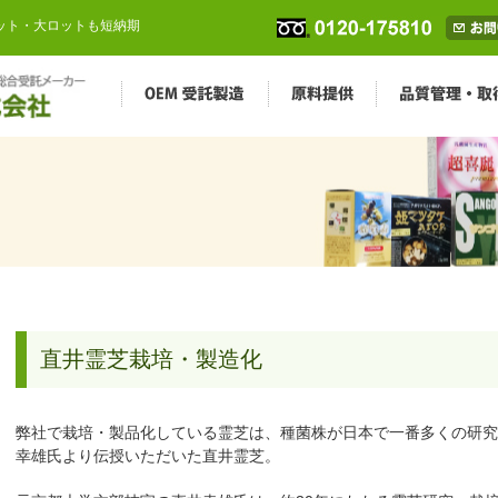
ロット・大ロットも短納期
直井霊芝栽培・製造化
弊社で栽培・製品化している霊芝は、種菌株が日本で一番多くの研究
幸雄氏より伝授いただいた直井霊芝。