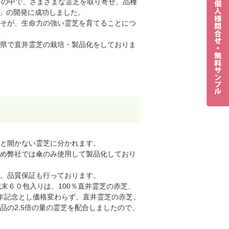
培の中で、さまざまな霊芝を取り寄せ、品種
®」の開発に成功しました。
そが、生命力の強い霊芝を育てることにつ
県で直井霊芝の栽培・製品化をしておりま
と開かない霊芝に分かれます。
め弊社では傘のみ使用して製品化しており
。品質保証も行っております。
純末６０包入りは、100％直井霊芝の赤芝、
周年記念とし価格変わらず、直井霊芝の赤芝、
品の2,5倍の量の霊芝を配合しましたので、