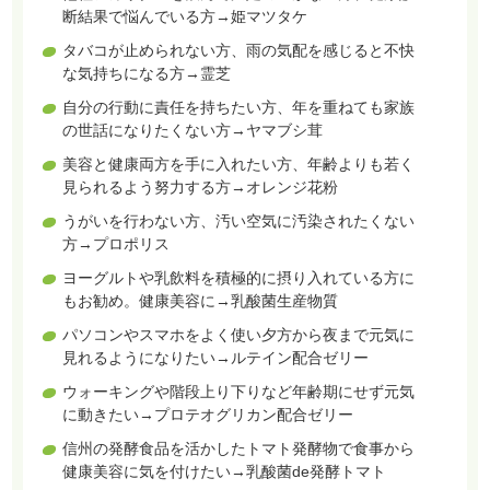
断結果で悩んでいる方→姫マツタケ
タバコが止められない方、雨の気配を感じると不快
な気持ちになる方→霊芝
自分の行動に責任を持ちたい方、年を重ねても家族
の世話になりたくない方→ヤマブシ茸
美容と健康両方を手に入れたい方、年齢よりも若く
見られるよう努力する方→オレンジ花粉
うがいを行わない方、汚い空気に汚染されたくない
方→プロポリス
ヨーグルトや乳飲料を積極的に摂り入れている方に
もお勧め。健康美容に→乳酸菌生産物質
パソコンやスマホをよく使い夕方から夜まで元気に
見れるようになりたい→ルテイン配合ゼリー
ウォーキングや階段上り下りなど年齢期にせず元気
に動きたい→プロテオグリカン配合ゼリー
信州の発酵食品を活かしたトマト発酵物で食事から
健康美容に気を付けたい→乳酸菌de発酵トマト