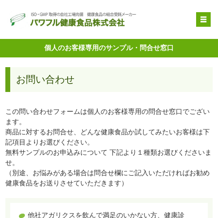
OEM受託製造
個人のお客様専用のサンプル・問合せ窓口
原料提供
お問い合わせ
品質管理・取得特許
自社健康食品
この問い合わせフォームは個人のお客様専用の問合せ窓口でござい
企業情報
ます。
商品に対するお問合せ、どんな健康食品か試してみたいお客様は下
記項目よりお選びください。
無料サンプルのお申込みについて 下記より１種類お選びくださいま
せ。
（別途、お悩みがある場合は問合せ欄にご記入いただければお勧め
健康食品をお送りさせていただきます）
他社アガリクスを飲んで満足のいかない方、健康診