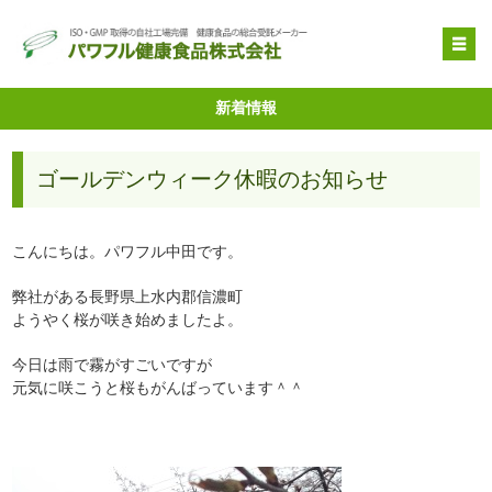
OEM受託製造
新着情報
原料提供
ゴールデンウィーク休暇のお知らせ
品質管理・取得特許
自社健康食品
こんにちは。パワフル中田です。
企業情報
弊社がある長野県上水内郡信濃町
ようやく桜が咲き始めましたよ。
今日は雨で霧がすごいですが
元気に咲こうと桜もがんばっています＾＾