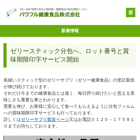
OEM受託製造
新着情報
原料提供
ゼリースティック分包へ、ロット番号と賞
品質管理・取得特許
味期限印字サービス開始
自社健康食品
企業情報
長細いスティック型のゼリーサプリ（ゼリー健康食品）の受託製造
が伸び続けております。
それだけ今までの健康食品とは違く、毎日摂り続けたいと思える美
味しさも重要な事とわかります。
需要も伸び、お客様に安心して食べてもらえるように分包フィルム
への賞味期限印字サービスも行っております。
詳しくは
ゼリーサプリ製造ページ
又はお電話０１２０－１７５８１
０までお待ちしております。