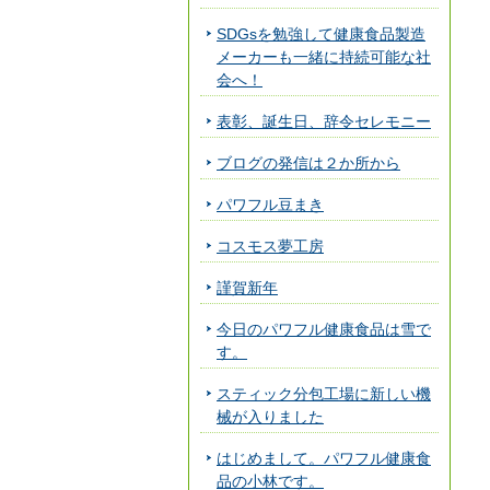
SDGsを勉強して健康食品製造
メーカーも一緒に持続可能な社
会へ！
表彰、誕生日、辞令セレモニー
ブログの発信は２か所から
パワフル豆まき
コスモス夢工房
謹賀新年
今日のパワフル健康食品は雪で
す。
スティック分包工場に新しい機
械が入りました
はじめまして。パワフル健康食
品の小林です。