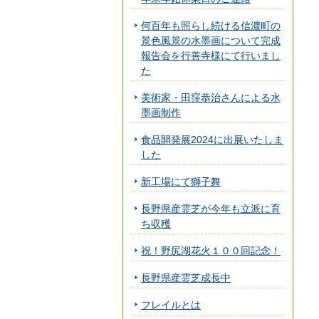
何百年も照らし続ける信濃町の
景色風景の水墨画について完成
報告会を行善寺様にて行いまし
た
美術家・田窪恭治さんによる水
墨画制作
食品開発展2024に出展いたしま
した
新工場にて獅子舞
長野県産霊芝が今年も立派に育
ち収穫
祝！野尻湖花火１００回記念！
長野県産霊芝成長中
フレイルとは