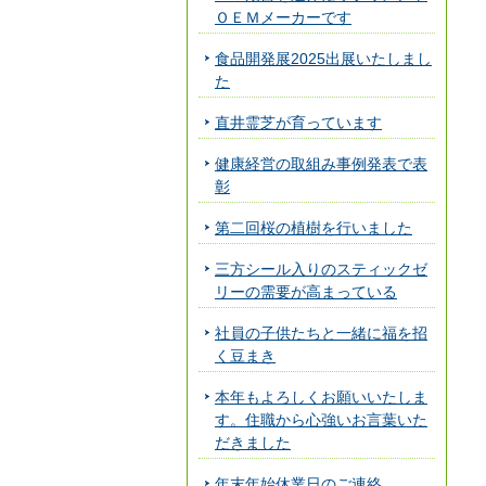
ＯＥＭメーカーです
食品開発展2025出展いたしまし
た
直井霊芝が育っています
健康経営の取組み事例発表で表
彰
第二回桜の植樹を行いました
三方シール入りのスティックゼ
リーの需要が高まっている
社員の子供たちと一緒に福を招
く豆まき
本年もよろしくお願いいたしま
す。住職から心強いお言葉いた
だきました
年末年始休業日のご連絡