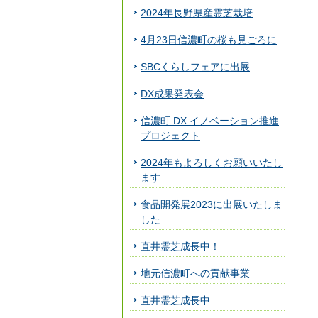
2024年長野県産霊芝栽培
4月23日信濃町の桜も見ごろに
SBCくらしフェアに出展
DX成果発表会
信濃町 DX イノベーション推進
プロジェクト
2024年もよろしくお願いいたし
ます
食品開発展2023に出展いたしま
した
直井霊芝成長中！
地元信濃町への貢献事業
直井霊芝成長中