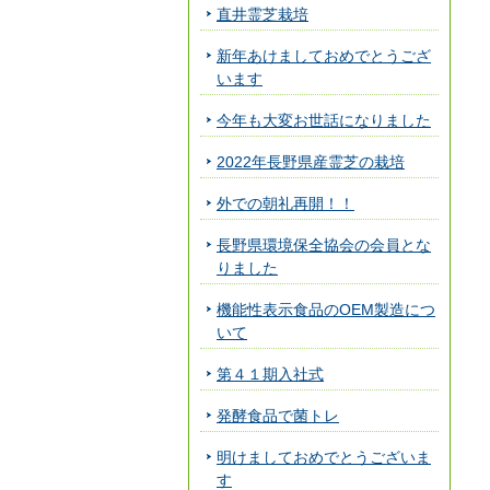
直井霊芝栽培
新年あけましておめでとうござ
います
今年も大変お世話になりました
2022年長野県産霊芝の栽培
外での朝礼再開！！
長野県環境保全協会の会員とな
りました
機能性表示食品のOEM製造につ
いて
第４１期入社式
発酵食品で菌トレ
明けましておめでとうございま
す