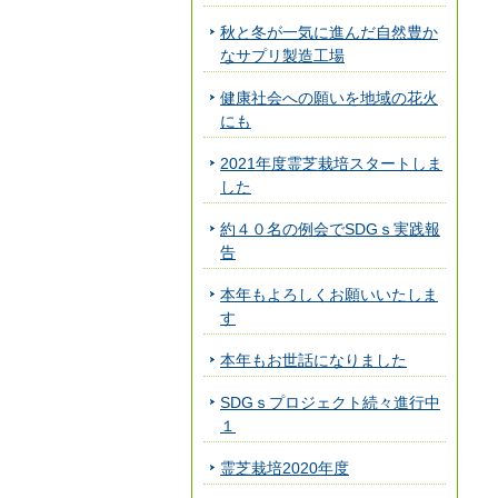
秋と冬が一気に進んだ自然豊か
なサプリ製造工場
健康社会への願いを地域の花火
にも
2021年度霊芝栽培スタートしま
した
約４０名の例会でSDGｓ実践報
告
本年もよろしくお願いいたしま
す
本年もお世話になりました
SDGｓプロジェクト続々進行中
１
霊芝栽培2020年度