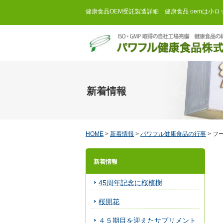
健康食品OEM受託製造詳細 健康食品 oemは小
新着情報
HOME
>
新着情報
>
パワフル健康食品の行事
>
フ
新着情報
45周年記念に桜植樹
桜開花
４５期目を迎えたサプリメント