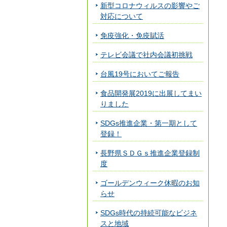
新型コロナウィルスの影響やご
対応について
免疫強化・免疫賦活
テレビ会議で社内会議初挑戦
台風19号においてご報告
食品開発展2019に出展してまい
りました
SDGs推進企業・第一期として
登録！
長野県ＳＤＧｓ推進企業登録制
度
ゴールデンウィーク休暇のお知
らせ
SDGs時代の持続可能なビジネ
スと地域