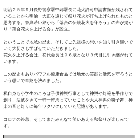
明治２５年９月長野警察署中郷署長に花火許可申請書類が残されて
いることから明治・大正を通じて祭り花火が打ち上げられたものと
思考する。祭典若い衆から「落合の伝統花火を守ろう」の声が揚が
り「落合花火を上げる会」が設立。
ということで地域の歴史、そしてご先祖様の想いを知り引き継いで
いく大切さも学ばせていただきました。
花火を上げる会は、初代会長は９６歳となり３代目に引き継がれて
います。
この歴史もありパワフル健康食品では地元の笑顔と活気を守ろうと
いう想いで奉納を決めました。
私自身も小学生のころは子供神輿行事として神輿や灯篭を手作りで
創り、法被をきて一軒一軒周っていたことや大人神輿の獅子舞、神
楽の音と灯りに毎年ワクワクしていた記憶があります。
コロナの終息、そしてまたみんなで笑いあえる秋祭りが楽しみで
す。