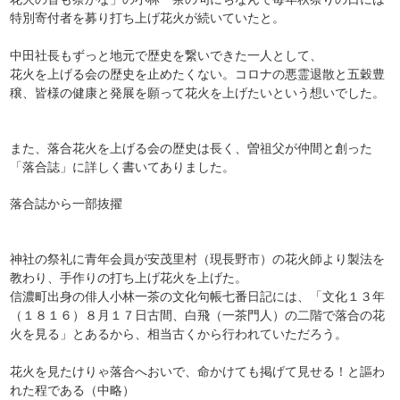
特別寄付者を募り打ち上げ花火が続いていたと。
中田社長もずっと地元で歴史を繋いできた一人として、
花火を上げる会の歴史を止めたくない。コロナの悪霊退散と五穀豊
穣、皆様の健康と発展を願って花火を上げたいという想いでした。
また、落合花火を上げる会の歴史は長く、曽祖父が仲間と創った
「落合誌」に詳しく書いてありました。
落合誌から一部抜擢
神社の祭礼に青年会員が安茂里村（現長野市）の花火師より製法を
教わり、手作りの打ち上げ花火を上げた。
信濃町出身の俳人小林一茶の文化句帳七番日記には、「文化１３年
（１８１６）８月１７日古間、白飛（一茶門人）の二階で落合の花
火を見る」とあるから、相当古くから行われていただろう。
花火を見たけりゃ落合へおいで、命かけても掲げて見せる！と謳わ
れた程である（中略）