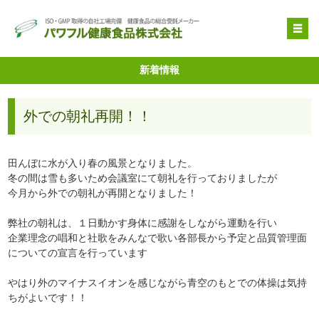
OEM受託製造
新着情報
原料提供
外での朝礼再開！！
品質管理・取得特許
自社健康食品
田んぼに水が入り春の風景となりました。
企業情報
冬の間は雪も多いため会議室にて朝礼を行っておりましたが
今月から外での朝礼が再開となりました！
弊社の朝礼は、１日動かす身体に感謝をしながら運動を行い
企業理念の唱和と社歌をみんなで歌い各部長から予定と品質管理面
についての宣言を行っています
やはり外のマイナスイオンを感じながら青空のもとでの体操は気持
ちがよいです！！