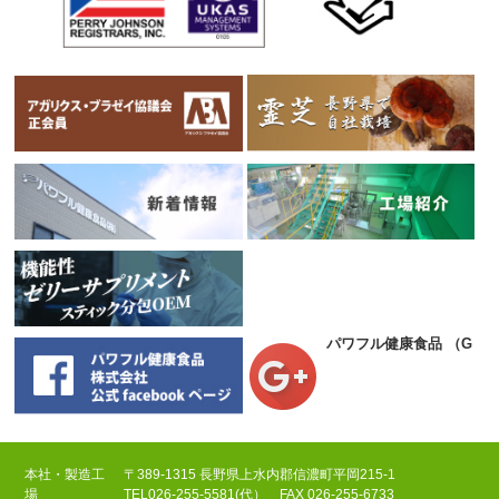
パワフル健康食品
（Goog
本社・製造工
〒389-1315 長野県上水内郡信濃町平岡215-1
場
TEL
026-255-5581(代）
FAX 026-255-6733