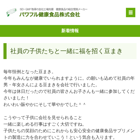
OEM受託製造
新着情報
原料提供
社員の子供たちと一緒に福を招く豆まき
品質管理・取得特許
自社健康食品
毎年恒例となった豆まき。
企業情報
今年もみんなが健康でいられますように。の願いも込めて社員の年
男・年女さんによる豆まきを会社で行いました。
今年は休日だったので社員の皆さんお子さんも一緒に参加してくだ
さいました！
わいわい賑やかにそして華やかでした＾＾
こうやって子供に会社を見せられること
一緒に楽しめる行事はすごく大切ですね。
子供たちの笑顔のためにこれからも安心安全の健康食品サプリメン
トの製造に力を合わせていこう！という気合も入ります。