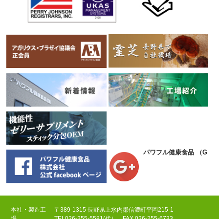
パワフル健康食品
（Goog
本社・製造工
〒389-1315 長野県上水内郡信濃町平岡215-1
場
TEL
026-255-5581(代）
FAX 026-255-6733