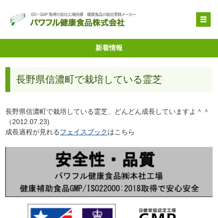
OEM受託製造
新着情報
原料提供
長野県信濃町で栽培している霊芝
品質管理・取得特許
自社健康食品
長野県信濃町で栽培している霊芝、どんどん成長していますよ＾＾
企業情報
（2012.07.23)
成長過程が見れる
フェイスブック
はこちら