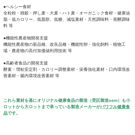
●ヘルシー食材
全粒粉・雑穀・押し麦・大麦・ハト麦・オーガニック食材・健康油
脂・低カロリー、低脂肪、低糖、減塩素材・天然調味料・発酵調味
料 等
●機能性農産物開発支援
機能性農産物の新品種、改良品種・機能性卵・強化飼料・植物工
場・農産物の高付加価値利用技術 等
●高齢者食品の開発支援
酵素・増粘安定剤・カロリー調整素材・栄養強化素材・口内環境改
善素材・腸内環境改善素材 等
これら素材を基にオリジナル健康食品の製造（受託製造oem）も小
ロットから大ロットまで承っている製造メーカーが
パワフル健康食
品
です。