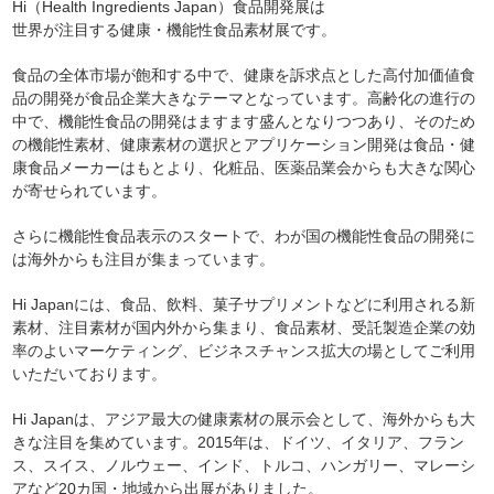
Hi（Health Ingredients Japan）食品開発展は
世界が注目する健康・機能性食品素材展です。
食品の全体市場が飽和する中で、健康を訴求点とした高付加価値食
品の開発が食品企業大きなテーマとなっています。高齢化の進行の
中で、機能性食品の開発はますます盛んとなりつつあり、そのため
の機能性素材、健康素材の選択とアプリケーション開発は食品・健
康食品メーカーはもとより、化粧品、医薬品業会からも大きな関心
が寄せられています。
さらに機能性食品表示のスタートで、わが国の機能性食品の開発に
は海外からも注目が集まっています。
Hi Japanには、食品、飲料、菓子サプリメントなどに利用される新
素材、注目素材が国内外から集まり、食品素材、受託製造企業の効
率のよいマーケティング、ビジネスチャンス拡大の場としてご利用
いただいております。
Hi Japanは、アジア最大の健康素材の展示会として、海外からも大
きな注目を集めています。2015年は、ドイツ、イタリア、フラン
ス、スイス、ノルウェー、インド、トルコ、ハンガリー、マレーシ
アなど20カ国・地域から出展がありました。