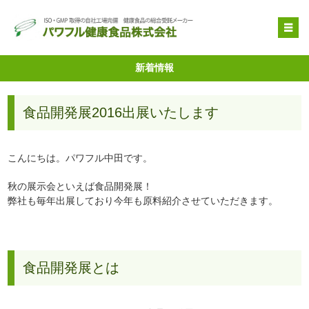
OEM受託製造
新着情報
原料提供
食品開発展2016出展いたします
品質管理・取得特許
自社健康食品
こんにちは。パワフル中田です。
企業情報
秋の展示会といえば食品開発展！
弊社も毎年出展しており今年も原料紹介させていただきます。
食品開発展とは