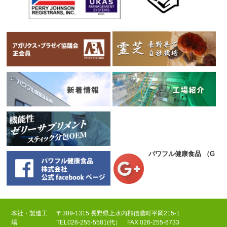
パワフル健康食品
（Goog
本社・製造工
〒389-1315 長野県上水内郡信濃町平岡215-1
場
TEL
026-255-5581(代）
FAX 026-255-6733