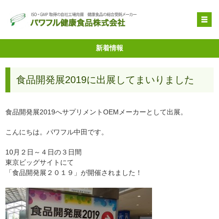
OEM受託製造
新着情報
原料提供
食品開発展2019に出展してまいりました
品質管理・取得特許
自社健康食品
食品開発展2019へサプリメントOEMメーカーとして出展。
企業情報
こんにちは。パワフル中田です。
10月２日～４日の３日間
東京ビッグサイトにて
「食品開発展２０１９」が開催されました！