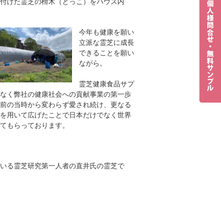
付けた霊芝の榾木（とっこ）をハウス内
今年も健康を願い
立派な霊芝に成長
できることを願い
ながら。
霊芝健康食品サプ
なく弊社の健康社会への貢献事業の第一歩
前の当時から変わらず愛され続け、更なる
を用いて広げたことで日本だけでなく世界
てもらっております。
いる霊芝研究第一人者の直井氏の霊芝で