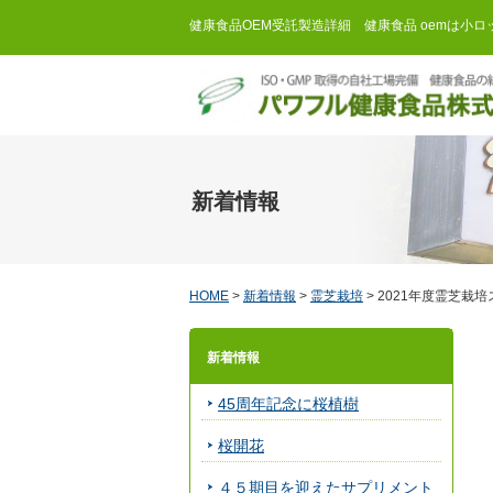
健康食品OEM受託製造詳細 健康食品 oemは小
新着情報
HOME
>
新着情報
>
霊芝栽培
>
2021年度霊芝栽
新着情報
45周年記念に桜植樹
桜開花
４５期目を迎えたサプリメント