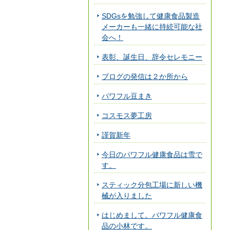
SDGsを勉強して健康食品製造
メーカーも一緒に持続可能な社
会へ！
表彰、誕生日、辞令セレモニー
ブログの発信は２か所から
パワフル豆まき
コスモス夢工房
謹賀新年
今日のパワフル健康食品は雪で
す。
スティック分包工場に新しい機
械が入りました
はじめまして。パワフル健康食
品の小林です。