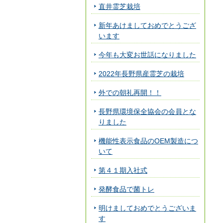
直井霊芝栽培
新年あけましておめでとうござ
います
今年も大変お世話になりました
2022年長野県産霊芝の栽培
外での朝礼再開！！
長野県環境保全協会の会員とな
りました
機能性表示食品のOEM製造につ
いて
第４１期入社式
発酵食品で菌トレ
明けましておめでとうございま
す