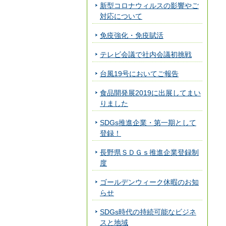
新型コロナウィルスの影響やご
対応について
免疫強化・免疫賦活
テレビ会議で社内会議初挑戦
台風19号においてご報告
食品開発展2019に出展してまい
りました
SDGs推進企業・第一期として
登録！
長野県ＳＤＧｓ推進企業登録制
度
ゴールデンウィーク休暇のお知
らせ
SDGs時代の持続可能なビジネ
スと地域