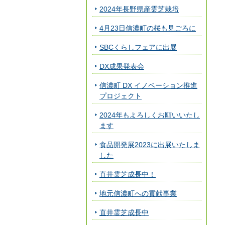
2024年長野県産霊芝栽培
4月23日信濃町の桜も見ごろに
SBCくらしフェアに出展
DX成果発表会
信濃町 DX イノベーション推進
プロジェクト
2024年もよろしくお願いいたし
ます
食品開発展2023に出展いたしま
した
直井霊芝成長中！
地元信濃町への貢献事業
直井霊芝成長中