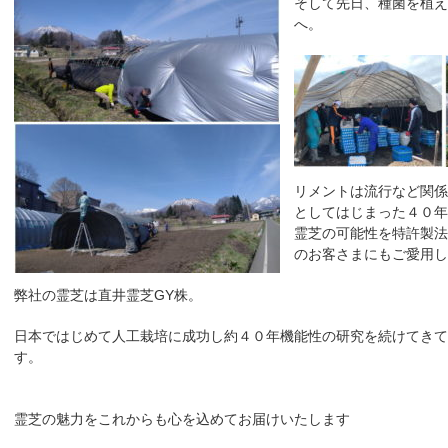
そして先日、種菌を植え
へ。
リメントは流行など関係
としてはじまった４０年
霊芝の可能性を特許製法
のお客さまにもご愛用し
弊社の霊芝は直井霊芝GY株。
日本ではじめて人工栽培に成功し約４０年機能性の研究を続けてきて
す。
霊芝の魅力をこれからも心を込めてお届けいたします