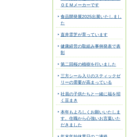
ＯＥＭメーカーです
食品開発展2025出展いたしまし
た
直井霊芝が育っています
健康経営の取組み事例発表で表
彰
第二回桜の植樹を行いました
三方シール入りのスティックゼ
リーの需要が高まっている
社員の子供たちと一緒に福を招
く豆まき
本年もよろしくお願いいたしま
す。住職から心強いお言葉いた
だきました
年末年始休業日のご連絡