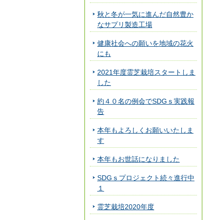
秋と冬が一気に進んだ自然豊か
なサプリ製造工場
健康社会への願いを地域の花火
にも
2021年度霊芝栽培スタートしま
した
約４０名の例会でSDGｓ実践報
告
本年もよろしくお願いいたしま
す
本年もお世話になりました
SDGｓプロジェクト続々進行中
１
霊芝栽培2020年度