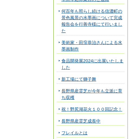
何百年も照らし続ける信濃町の
景色風景の水墨画について完成
報告会を行善寺様にて行いまし
た
美術家・田窪恭治さんによる水
墨画制作
食品開発展2024に出展いたしま
した
新工場にて獅子舞
長野県産霊芝が今年も立派に育
ち収穫
祝！野尻湖花火１００回記念！
長野県産霊芝成長中
フレイルとは