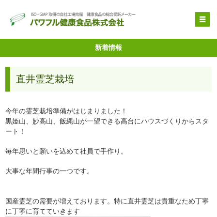
OEM受託製造
新着情報
原料提供
直井霊芝栽培
品質管理・取得特許
自社健康食品
今年の霊芝栽培準備がはじまりました！
企業情報
黒姫山、妙高山、飯縄山が一望できる高台にハウスづくりからスタ
ート！
毎年思いと願いを込めて社員で手作り。
大事な年間行事の一つです。
国産霊芝の需要が増えております。特に直井霊芝は貴重なため丁寧
に丁寧に育てていきます