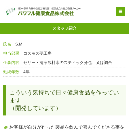
OEM受託製造
スタッフ紹介
原料提供
氏名
S.M
品質管理・取得特許
担当部署
コスモス夢工房
自社健康食品
仕事内容
ゼリー・清涼飲料水のスティック分包、又は調合
企業情報
勤続年数
4年
こういう気持ちで日々健康食品を作ってい
ます
（開発しています）
お客様が自分が作った製品を飲んで喜んでくださる事を