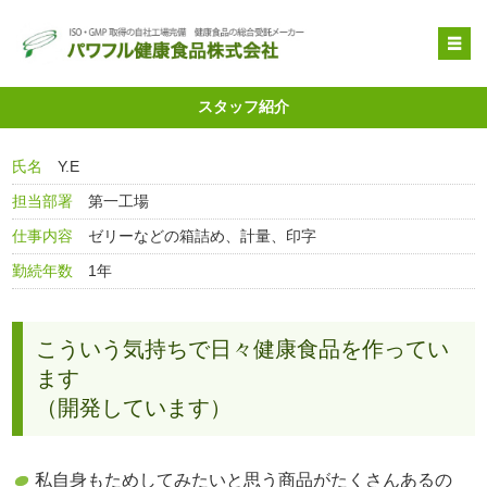
OEM受託製造
スタッフ紹介
原料提供
氏名
Y.E
品質管理・取得特許
担当部署
第一工場
自社健康食品
仕事内容
ゼリーなどの箱詰め、計量、印字
企業情報
勤続年数
1年
こういう気持ちで日々健康食品を作ってい
ます
（開発しています）
私自身もためしてみたいと思う商品がたくさんあるの