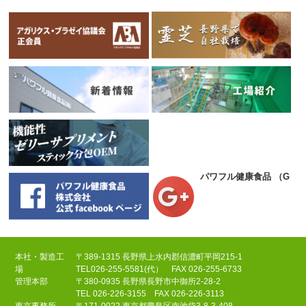
パワフル健康食品
（Goog
本社・製造工
〒389-1315 長野県上水内郡信濃町平岡215-1
場
TEL
026-255-5581(代）
FAX 026-255-6733
管理本部
〒380-0935 長野県長野市中御所2-28-2
TEL
026-226-3155
FAX 026-226-3113