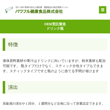
OEM受託製造
OEM受託製造
ドリンク瓶
原料提供
品質管理・取得特許
特徴
自社健康食品
企業情報
液体原料素材や果汁はドリンクに向いていますが、粉末素材も配合
可能です。 瓶タイプだけでなく、スティック分包タイプもできま
す。スティックタイプですと瓶のように捨てる手間が省けます
演出
高級感の演出や１回分、１週間分など企画に沿って容量設定できます。