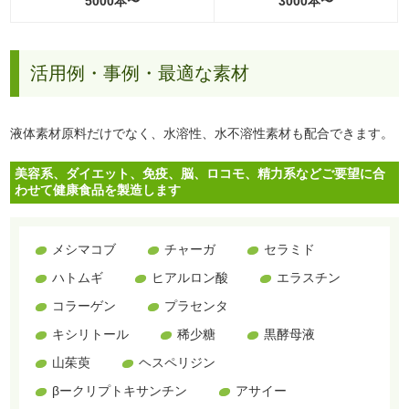
5000本〜
3000本〜
活用例・事例・最適な素材
液体素材原料だけでなく、水溶性、水不溶性素材も配合できます。
美容系、ダイエット、免疫、脳、ロコモ、精力系などご要望に合
わせて健康食品を製造します
メシマコブ
チャーガ
セラミド
ハトムギ
ヒアルロン酸
エラスチン
コラーゲン
プラセンタ
キシリトール
稀少糖
黒酵母液
山茱萸
ヘスペリジン
βークリプトキサンチン
アサイー