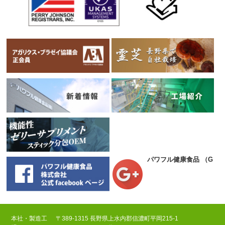
パワフル健康食品
（Goog
本社・製造工
〒389-1315 長野県上水内郡信濃町平岡215-1