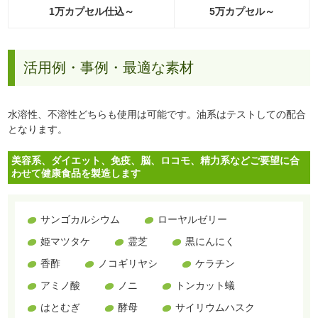
1万カプセル仕込～
5万カプセル～
活用例・事例・最適な素材
水溶性、不溶性どちらも使用は可能です。油系はテストしての配合
となります。
美容系、ダイエット、免疫、脳、ロコモ、精力系などご要望に合
わせて健康食品を製造します
サンゴカルシウム
ローヤルゼリー
姫マツタケ
霊芝
黒にんにく
香酢
ノコギリヤシ
ケラチン
アミノ酸
ノニ
トンカット蟻
はとむぎ
酵母
サイリウムハスク