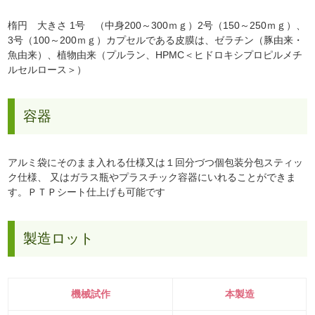
楕円 大きさ 1号 （中身200～300ｍｇ）2号（150～250ｍｇ）、
3号（100～200ｍｇ）カプセルである皮膜は、ゼラチン（豚由来・
魚由来）、植物由来（プルラン、HPMC＜ヒドロキシプロピルメチ
ルセルロース＞）
容器
アルミ袋にそのまま入れる仕様又は１回分づつ個包装分包スティッ
ク仕様、 又はガラス瓶やプラスチック容器にいれることができま
す。ＰＴＰシート仕上げも可能です
製造ロット
機械試作
本製造