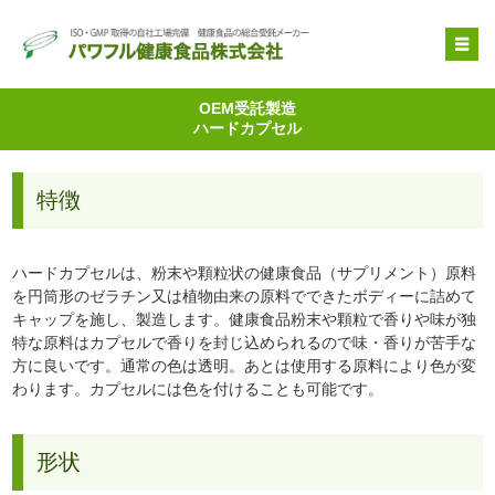
OEM受託製造
OEM受託製造
ハードカプセル
原料提供
品質管理・取得特許
特徴
自社健康食品
企業情報
ハードカプセルは、粉末や顆粒状の健康食品（サプリメント）原料
を円筒形のゼラチン又は植物由来の原料でできたボディーに詰めて
キャップを施し、製造します。健康食品粉末や顆粒で香りや味が独
特な原料はカプセルで香りを封じ込められるので味・香りが苦手な
方に良いです。通常の色は透明。あとは使用する原料により色が変
わります。カプセルには色を付けることも可能です。
形状