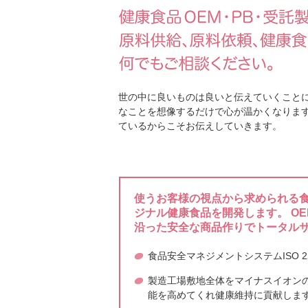
2025年7月8日
健康経営の取組み
世の中に良いものは良いと伝えていくことに
2025年4月21日
なことを想像するだけで心が温かくなります
第二回桜の植樹を
ているからこそお伝えしていきます。
2025年4月4日
使うお客様の視点から求められる食
三方シール入りの
ジナル健康食品を開発します。 O
いる
沿った安全な商品作りでトータル
食品安全マネジメントシステムISO 
製造工場敷地全体をマイナスイオン
能を高めてくれ健康維持に貢献しま
2025年2月5日