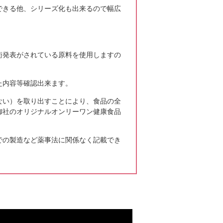
できる他、シリーズ化も出来るので幅広
が健康でいられますように。の願いも込め
会社で行いました。今年は休日だったので
さいました ...
続きはこちら
術発表がされている原料を使用しますの
た内容等確認出来ます。
もよろしくお願いいたします。昨年、長野
物として美術家の田窪さんによる水墨壁画
ない）を取り出すことにより、食品の全
見学に行き ...
続きはこちら
御社のオリジナルオンリーワン健康食品
での製造など薬事法に関係なく記載でき