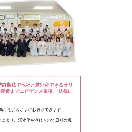
いる長野法人会の青年部健康経営委員会例
が行い、全国大会に向けて会員の皆さんに
ことで最優 ...
続きはこちら
うやく桜が咲き始めましたよ。 会社の周
して桜を植樹してきておりましたが２０１
ったので ...
続きはこちら
特許製法で他社と差別化できるオリ
終製造までエビデンス重視、 法律に
記事の中に三方シール入りのスティックゼ
つけました。 健康・美容飲料】市場は次
全な商品をお客さまにお届けできます。
..
続きはこちら
とにより、活性化を測れるので原料の機