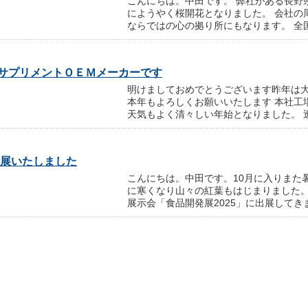
こんにちは。中田です。 弊社がある長野
にようやく桜開花となりました。 会社の
ならではの心の拠り所にもなります。 全国は
サプリメントＯＥＭメーカーです
明けましておめでとうございます昨年は
本年もよろしくお願いいたします 本社工
天気もよく清々しい年始となりました。 透き
出展いたしました
こんにちは。中田です。10月に入りまた
に寒くなり山々の紅葉もはじまりました
展示会「食品開発展2025」に出展してきまし
います
こんにちは。中田です。長野県にて栽培
今年も立派に成長しています！社員でハ
待ち可愛い可愛い霊芝が生まれて来ました。