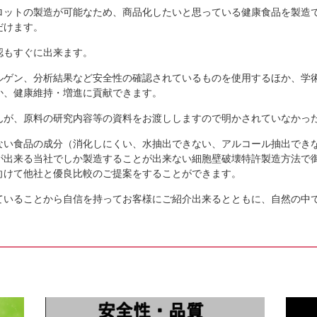
一緒に福を招く豆まき
ロットの製造が可能なため、商品化したいと思っている健康食品を製造
毎年恒例となった豆まき。今年もみんな
だけます。
て社員の年男・年女さんによる豆まきを
社員の皆さんお子さんも一緒に参加してくだ
認もすぐに出来ます。
ルゲン、分析結果など安全性の確認されているものを使用するほか、学
か、健康維持・増進に貢献できます。
願いいたします。住職から心強いお
た
んが、原料の研究内容等の資料をお渡ししますので明かされていなかっ
明けましておめでとうございます。本年
県信濃町にある行善寺さんに弊社の所蔵
ない食品の成分（消化しにくい、水抽出できない、アルコール抽出でき
を展示させていただきましたので社員全員で
が出来る当社でしか製造することが出来ない細胞壁破壊特許製造方法で
向けて他社と優良比較のご提案をすることができます。
ていることから自信を持ってお客様にご紹介出来るとともに、自然の中