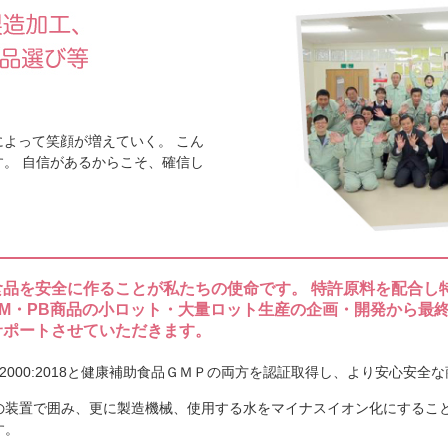
事例発表で表彰
こんにちは。中田です。弊社で所属して
会にて健康経営の取組み事例発表を３社
投票いただくシステムで今回、最多票という
よって笑顔が増えていく。 こん
。 自信があるからこそ、確信し
行いました
こんにちは。中田です。長野県信濃町はよ
りには創業時から１０年ごとに記念樹と
９年の台風により会社前の山々が荒れてしま
品を安全に作ることが私たちの使命です。 特許原料を配合し
スティックゼリーの需要が高まって
EM・PB商品の小ロット・大量ロット生産の企画・開発から最
サポートさせていただきます。
こんにちは。中田です。健康産業新聞の
リーの需要が高まっているという一文を見
22000:2018と健康補助食品ＧＭＰの両方を認証取得し、より安心安
のフェーズへの特集内でしたhttps://www .
の装置で囲み、更に製造機械、使用する水をマイナスイオン化にするこ
す。