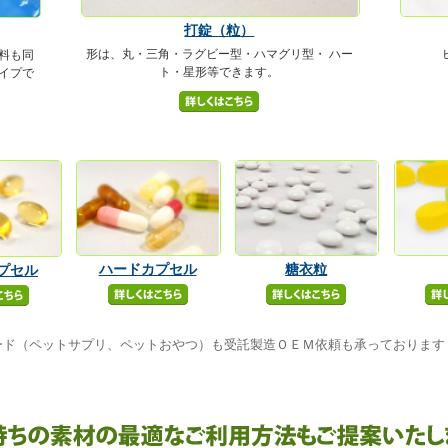
打錠（粒）
形は、丸・三角・ラグビー型・ハマグリ型・ ハー
料も同
ト・星形等できます。
イプで
ハードカプセル
糖衣粒
プセル
ード（ペットサプリ、ペットおやつ）も受託製造ＯＥＭ依頼も承っております