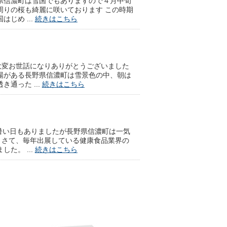
県信濃町は雪国でもありますので４月中旬
周りの桜も綺麗に咲いております この時期
じめ ...
続きはこちら
大変お世話になりありがとうございました
場がある長野県信濃町は雪景色の中、朝は
通った ...
続きはこちら
暑い日もありましたが長野県信濃町は一気
。さて、毎年出展している健康食品業界の
た。 ...
続きはこちら
している霊芝の中の固有の茸「直井霊芝」
ウスづくりから行い生えてくるまでじっと
そして８月 ...
続きはこちら