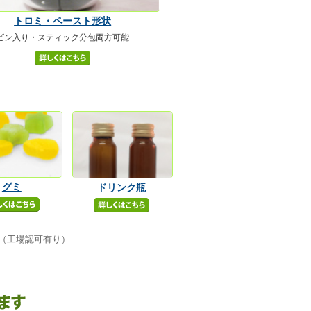
トロミ・ペースト形状
ビン入り・スティック分包両方可能
グミ
ドリンク瓶
（工場認可有り）