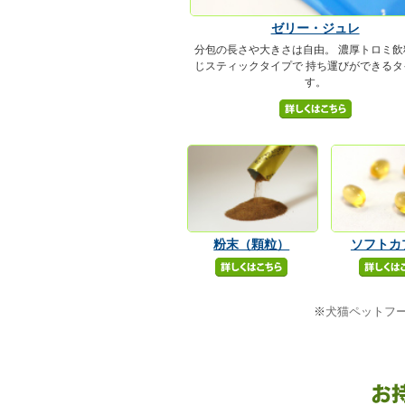
ゼリー・ジュレ
分包の長さや大きさは自由。 濃厚トロミ飲
じスティックタイプで 持ち運びができるタ
す。
粉末（顆粒）
ソフトカ
※
犬猫ペットフ