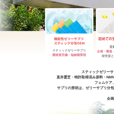
需
スティックゼリーサプリ
企画・製造
開発室完備・短納期実現
研究室と
スティックゼリーサ
直井霊芝・特許取得済み原料・NM
フェムケア
サプリの形状は、ゼリーサプリ分包
企画