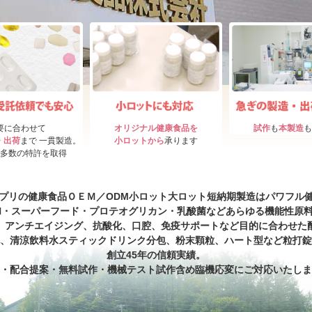
要に合わせて
オリジナル健康食品を
試作
も
本製造
も
・出荷
まで 一貫製造。
小ロットから
承ります
多数の特許を取得
プリの健康食品ＯＥＭ／ODM小ロット大ロット短納期製造はパワフル
N・スーパーフード・プロテオグリカン・乳酸菌などあらゆる機能性原
、アンチエイジング、抗酸化、口腔、免疫サポートなど目的に合わせた
、清涼飲料水スティックドリンク分包、粉末顆粒、ハート型など粒打錠
創立45年の信頼実績。
・配合提案・無料試作・機械テスト試作含め臨機応変にご対応いたしま