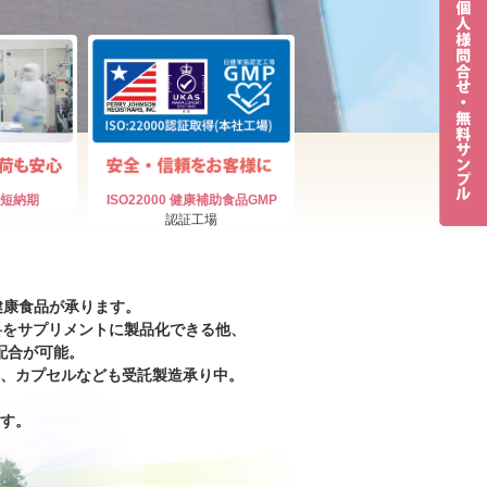
短納期
ISO22000
健康補助食品GMP
認証工場
健康食品が承ります。
料をサプリメントに製品化できる他、
配合が可能。
、カプセルなども受託製造承り中。
す。