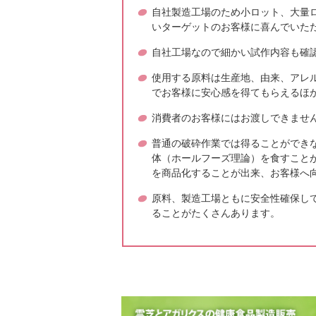
社員の子供たちと
自社製造工場のため小ロット、大量
いターゲットのお客様に喜んでいた
自社工場なので細かい試作内容も確
使用する原料は生産地、由来、アレ
2025年1月8日
でお客様に安心感を得てもらえるほ
本年もよろしくお
言葉いただきまし
消費者のお客様にはお渡しできませ
普通の破砕作業では得ることができ
体（ホールフーズ理論）を食すこと
を商品化することが出来、お客様へ
原料、製造工場ともに安全性確保し
ることがたくさんあります。