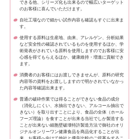
できる他、シリーズ化も出来るので幅広いターゲット
のお客様に喜んでいただけます。
自社工場なので細かい試作内容も確認もすぐに出来ま
す。
使用する原料は生産地、由来、アレルゲン、分析結果
など安全性の確認されているものを使用するほか、学
術発表がされている原料を使用しますのでお客様に安
心感を得てもらえるほか、健康維持・増進に貢献でき
ます。
消費者のお客様にはお渡しできませんが、原料の研究
内容等の資料をお渡ししますので明かされていなかっ
た内容等確認出来ます。
普通の破砕作業では得ることができない食品の成分
（消化しにくい、水抽出できない、アルコール抽出で
きない）を取り出すことにより、食品の全体（ホール
フーズ理論）を食すことが出来る当社でしか製造する
ことが出来ない細胞壁破壊特許製造方法で御社のオリ
ジナルオンリーワン健康食品を商品化することが出
来、お客様へ向けて他社と優良比較のご提案をするこ