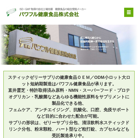
OEM受託製造
原料提供
品質管理・取得特許
自社健康食品
企業情報
スティックゼリーサプリの健康食品ＯＥＭ／ODM小ロット大ロ
ット短納期製造はパワフル健康食品が承ります。
直井霊芝・特許取得済み原料・NMN・スーパーフード・プロテ
オグリカン・乳酸菌などあらゆる機能性原料をサプリメントに
製品化できる他、
フェムケア、アンチエイジング、抗酸化、口腔、免疫サポート
など目的に合わせた配合が可能。
サプリの形状は、ゼリーサプリ分包、清涼飲料水スティックド
リンク分包、粉末顆粒、ハート型など粒打錠、カプセルなども
受託製造承り中。