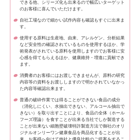
できる他、シリーズ化も出来るので幅広いターゲット
のお客様に喜んでいただけます。
自社工場なので細かい試作内容も確認もすぐに出来ま
す。
使用する原料は生産地、由来、アレルゲン、分析結果
など安全性の確認されているものを使用するほか、学
術発表がされている原料を使用しますのでお客様に安
心感を得てもらえるほか、健康維持・増進に貢献でき
ます。
消費者のお客様にはお渡しできませんが、原料の研究
内容等の資料をお渡ししますので明かされていなかっ
た内容等確認出来ます。
普通の破砕作業では得ることができない食品の成分
（消化しにくい、水抽出できない、アルコール抽出で
きない）を取り出すことにより、食品の全体（ホール
フーズ理論）を食すことが出来る当社でしか製造する
ことが出来ない細胞壁破壊特許製造方法で御社のオリ
ジナルオンリーワン健康食品を商品化することが出
来、お客様へ向けて他社と優良比較のご提案をするこ