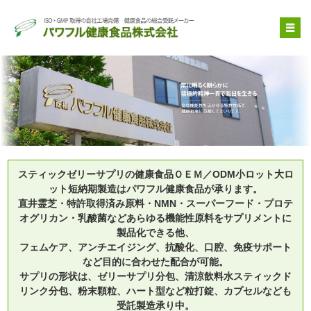
OEM受託製造
原料提供
品質管理・取得特許
自社健康食品
企業情報
スティックゼリーサプリの健康食品ＯＥＭ／ODM小ロット大ロ
ット短納期製造はパワフル健康食品が承ります。
直井霊芝・特許取得済み原料・NMN・スーパーフード・プロテ
オグリカン・乳酸菌などあらゆる機能性原料をサプリメントに
製品化できる他、
フェムケア、アンチエイジング、抗酸化、口腔、免疫サポート
など目的に合わせた配合が可能。
サプリの形状は、ゼリーサプリ分包、清涼飲料水スティックド
リンク分包、粉末顆粒、ハート型など粒打錠、カプセルなども
受託製造承り中。