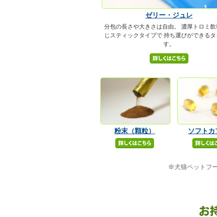
ゼリー・ジュレ
分包の長さや大きさは自由。 濃厚トロミ飲
じスティックタイプで 持ち運びができるタ
す。
粉末（顆粒）
ソフトカ
※
犬猫ペットフ