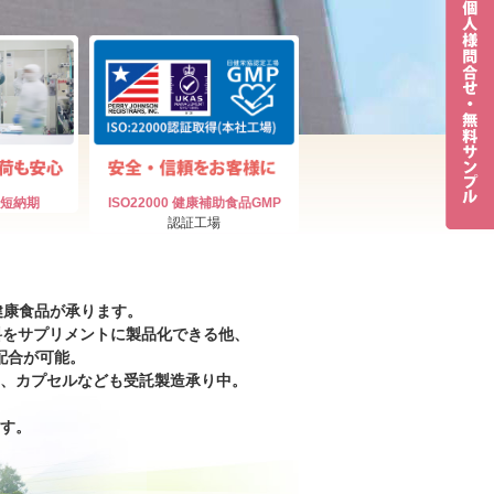
短納期
ISO22000
健康補助食品GMP
認証工場
健康食品が承ります。
料をサプリメントに製品化できる他、
配合が可能。
、カプセルなども受託製造承り中。
す。