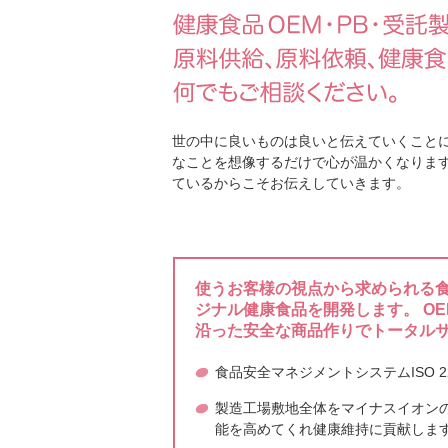
2025年7月8日
健康経営の取組み
世の中に良いものは良いと伝えていくことに
2025年4月21日
なことを想像するだけで心が温かくなります
第二回桜の植樹を
ているからこそお伝えしていきます。
2025年4月4日
使うお客様の視点から求められる食
三方シール入りの
ジナル健康食品を開発します。 O
いる
沿った安全な商品作りでトータル
食品安全マネジメントシステムISO 
製造工場敷地全体をマイナスイオン
能を高めてくれ健康維持に貢献しま
2025年2月5日