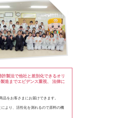
いる長野法人会の青年部健康経営委員会例
が行い、全国大会に向けて会員の皆さんに
ことで最優 ...
続きはこちら
うやく桜が咲き始めましたよ。 会社の周
して桜を植樹してきておりましたが２０１
ったので ...
続きはこちら
特許製法で他社と差別化できるオリ
終製造までエビデンス重視、 法律に
記事の中に三方シール入りのスティックゼ
つけました。 健康・美容飲料】市場は次
全な商品をお客さまにお届けできます。
..
続きはこちら
とにより、活性化を測れるので原料の機