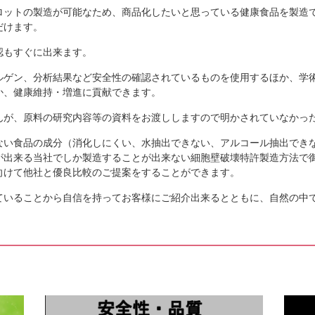
一緒に福を招く豆まき
ロットの製造が可能なため、商品化したいと思っている健康食品を製造
毎年恒例となった豆まき。今年もみんな
だけます。
て社員の年男・年女さんによる豆まきを
社員の皆さんお子さんも一緒に参加してくだ
認もすぐに出来ます。
ルゲン、分析結果など安全性の確認されているものを使用するほか、学
か、健康維持・増進に貢献できます。
願いいたします。住職から心強いお
た
んが、原料の研究内容等の資料をお渡ししますので明かされていなかっ
明けましておめでとうございます。本年
県信濃町にある行善寺さんに弊社の所蔵
ない食品の成分（消化しにくい、水抽出できない、アルコール抽出でき
を展示させていただきましたので社員全員で
が出来る当社でしか製造することが出来ない細胞壁破壊特許製造方法で
向けて他社と優良比較のご提案をすることができます。
ていることから自信を持ってお客様にご紹介出来るとともに、自然の中