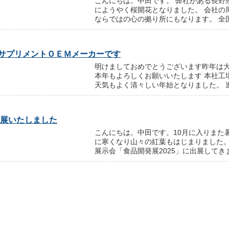
こんにちは。中田です。 弊社がある長野
にようやく桜開花となりました。 会社の
ならではの心の拠り所にもなります。 全国は
サプリメントＯＥＭメーカーです
明けましておめでとうございます昨年は
本年もよろしくお願いいたします 本社工
天気もよく清々しい年始となりました。 透き
出展いたしました
こんにちは。中田です。10月に入りまた
に寒くなり山々の紅葉もはじまりました
展示会「食品開発展2025」に出展してきまし
います
こんにちは。中田です。長野県にて栽培
今年も立派に成長しています！社員でハ
待ち可愛い可愛い霊芝が生まれて来ました。