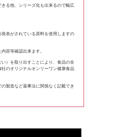
できる他、シリーズ化も出来るので幅広
が健康でいられますように。の願いも込め
会社で行いました。今年は休日だったので
さいました ...
続きはこちら
術発表がされている原料を使用しますの
た内容等確認出来ます。
もよろしくお願いいたします。昨年、長野
物として美術家の田窪さんによる水墨壁画
ない）を取り出すことにより、食品の全
見学に行き ...
続きはこちら
御社のオリジナルオンリーワン健康食品
での製造など薬事法に関係なく記載でき