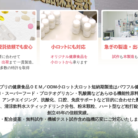
要に合わせて
オリジナル健康食品を
試作
も
本製造
も
・出荷
まで 一貫製造。
小ロットから
承ります
多数の特許を取得
プリの健康食品ＯＥＭ／ODM小ロット大ロット短納期製造はパワフル
N・スーパーフード・プロテオグリカン・乳酸菌などあらゆる機能性原
、アンチエイジング、抗酸化、口腔、免疫サポートなど目的に合わせた
、清涼飲料水スティックドリンク分包、粉末顆粒、ハート型など粒打錠
創立45年の信頼実績。
・配合提案・無料試作・機械テスト試作含め臨機応変にご対応いたしま