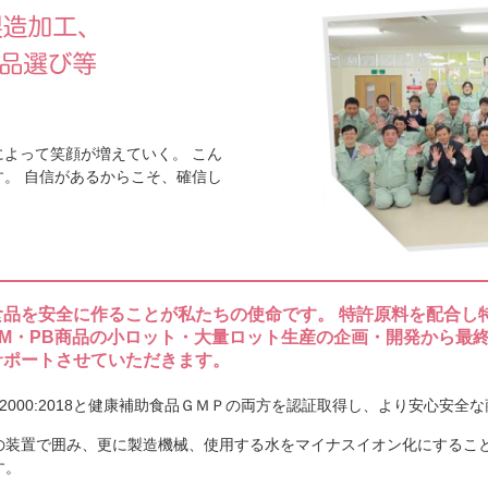
事例発表で表彰
こんにちは。中田です。弊社で所属して
会にて健康経営の取組み事例発表を３社
投票いただくシステムで今回、最多票という
よって笑顔が増えていく。 こん
。 自信があるからこそ、確信し
行いました
こんにちは。中田です。長野県信濃町はよ
りには創業時から１０年ごとに記念樹と
９年の台風により会社前の山々が荒れてしま
品を安全に作ることが私たちの使命です。 特許原料を配合し
スティックゼリーの需要が高まって
EM・PB商品の小ロット・大量ロット生産の企画・開発から最
サポートさせていただきます。
こんにちは。中田です。健康産業新聞の
リーの需要が高まっているという一文を見
22000:2018と健康補助食品ＧＭＰの両方を認証取得し、より安心安
のフェーズへの特集内でしたhttps://www .
の装置で囲み、更に製造機械、使用する水をマイナスイオン化にするこ
す。