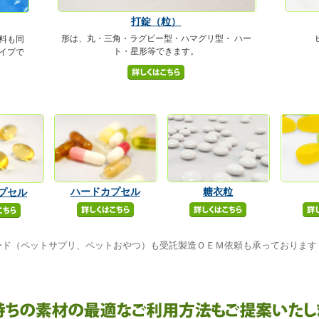
打錠（粒）
形は、丸・三角・ラグビー型・ハマグリ型・ ハー
料も同
ト・星形等できます。
イプで
ハードカプセル
糖衣粒
プセル
ード（ペットサプリ、ペットおやつ）も受託製造ＯＥＭ依頼も承っております