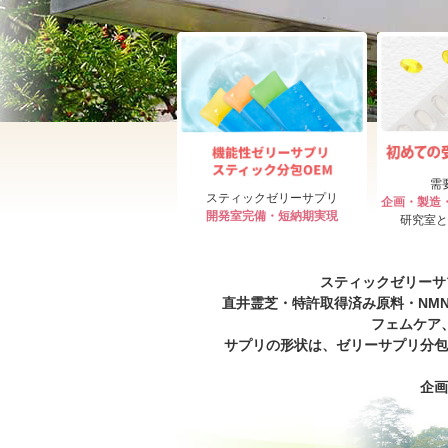
需
スティックゼリーサプリ
企画・製造
開発室完備・短納期実現
研究室と
スティックゼリーサ
直井霊芝・特許取得済み原料・NM
フェムケア
サプリの形状は、ゼリーサプリ分包
企画