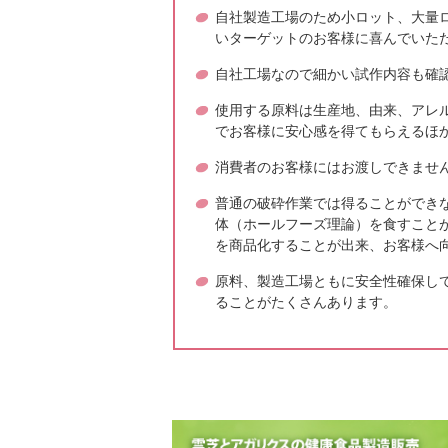
社員の子供たちと
自社製造工場のため小ロット、大量
いターゲットのお客様に喜んでいた
自社工場なので細かい試作内容も確
使用する原料は生産地、由来、アレ
2025年1月8日
でお客様に安心感を得てもらえるほ
本年もよろしくお
言葉いただきまし
消費者のお客様にはお渡しできませ
普通の破砕作業では得ることができ
体（ホールフーズ理論）を食すこと
を商品化することが出来、お客様へ
原料、製造工場ともに安全性確保し
ることがたくさんあります。