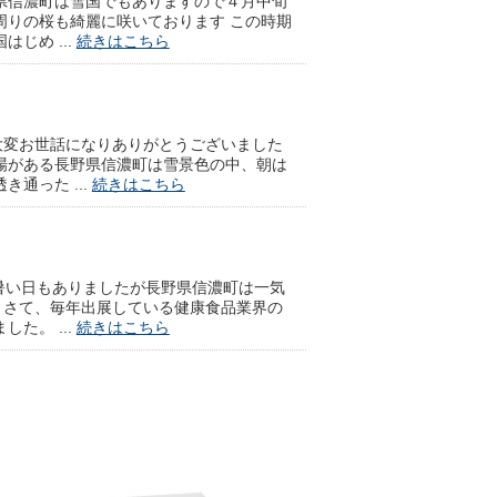
県信濃町は雪国でもありますので４月中旬
周りの桜も綺麗に咲いております この時期
じめ ...
続きはこちら
大変お世話になりありがとうございました
場がある長野県信濃町は雪景色の中、朝は
通った ...
続きはこちら
暑い日もありましたが長野県信濃町は一気
。さて、毎年出展している健康食品業界の
た。 ...
続きはこちら
している霊芝の中の固有の茸「直井霊芝」
ウスづくりから行い生えてくるまでじっと
そして８月 ...
続きはこちら