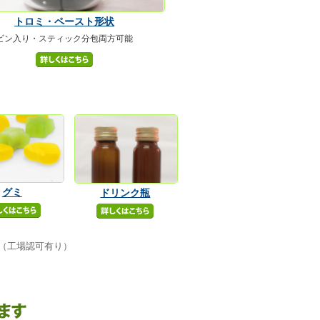
トロミ・ペースト形状
ビン入り・スティック分包両方可能
グミ
ドリンク瓶
（工場認可有り）