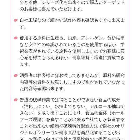
できる他、シリーズ化も出来るので幅広いターゲット
のお客様に喜んでいただけます。
自社工場なので細かい試作内容も確認もすぐに出来ま
す。
使用する原料は生産地、由来、アレルゲン、分析結果
など安全性の確認されているものを使用するほか、学
術発表がされている原料を使用しますのでお客様に安
心感を得てもらえるほか、健康維持・増進に貢献でき
ます。
消費者のお客様にはお渡しできませんが、原料の研究
内容等の資料をお渡ししますので明かされていなかっ
た内容等確認出来ます。
普通の破砕作業では得ることができない食品の成分
（消化しにくい、水抽出できない、アルコール抽出で
きない）を取り出すことにより、食品の全体（ホール
フーズ理論）を食すことが出来る当社でしか製造する
ことが出来ない細胞壁破壊特許製造方法で御社のオリ
ジナルオンリーワン健康食品を商品化することが出
来、お客様へ向けて他社と優良比較のご提案をするこ