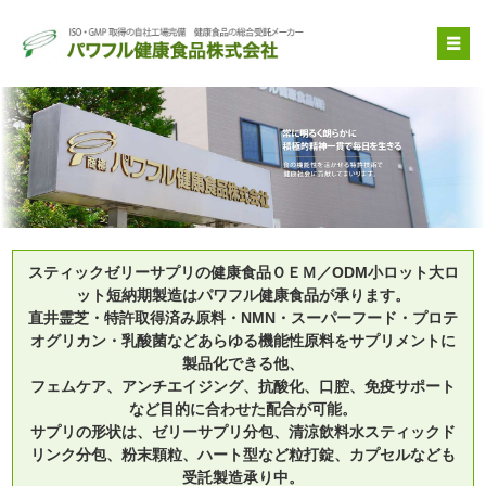
OEM受託製造
原料提供
品質管理・取得特許
自社健康食品
企業情報
スティックゼリーサプリの健康食品ＯＥＭ／ODM小ロット大ロ
ット短納期製造はパワフル健康食品が承ります。
直井霊芝・特許取得済み原料・NMN・スーパーフード・プロテ
オグリカン・乳酸菌などあらゆる機能性原料をサプリメントに
製品化できる他、
フェムケア、アンチエイジング、抗酸化、口腔、免疫サポート
など目的に合わせた配合が可能。
サプリの形状は、ゼリーサプリ分包、清涼飲料水スティックド
リンク分包、粉末顆粒、ハート型など粒打錠、カプセルなども
受託製造承り中。