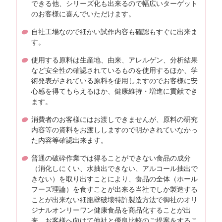
できる他、シリーズ化も出来るので幅広いターゲット
のお客様に喜んでいただけます。
自社工場なので細かい試作内容も確認もすぐに出来ま
す。
使用する原料は生産地、由来、アレルゲン、分析結果
など安全性の確認されているものを使用するほか、学
術発表がされている原料を使用しますのでお客様に安
心感を得てもらえるほか、健康維持・増進に貢献でき
ます。
消費者のお客様にはお渡しできませんが、原料の研究
内容等の資料をお渡ししますので明かされていなかっ
た内容等確認出来ます。
普通の破砕作業では得ることができない食品の成分
（消化しにくい、水抽出できない、アルコール抽出で
きない）を取り出すことにより、食品の全体（ホール
フーズ理論）を食すことが出来る当社でしか製造する
ことが出来ない細胞壁破壊特許製造方法で御社のオリ
ジナルオンリーワン健康食品を商品化することが出
来、お客様へ向けて他社と優良比較のご提案をするこ