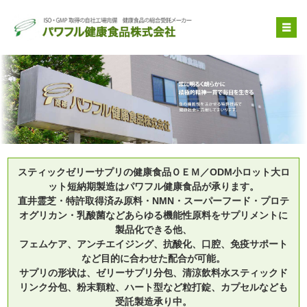
OEM受託製造
原料提供
品質管理・取得特許
自社健康食品
企業情報
スティックゼリーサプリの健康食品ＯＥＭ／ODM小ロット大ロ
ット短納期製造はパワフル健康食品が承ります。
直井霊芝・特許取得済み原料・NMN・スーパーフード・プロテ
オグリカン・乳酸菌などあらゆる機能性原料をサプリメントに
製品化できる他、
フェムケア、アンチエイジング、抗酸化、口腔、免疫サポート
など目的に合わせた配合が可能。
サプリの形状は、ゼリーサプリ分包、清涼飲料水スティックド
リンク分包、粉末顆粒、ハート型など粒打錠、カプセルなども
受託製造承り中。